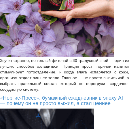
Звучит странно, но теплый фиточай в 30-градусный зной — один из
лучших способов охладиться. Принцип прост: горячий напиток
стимулирует потоотделение, и когда влага испаряется с кожи,
организм отдает лишнее тепло. Главное — не просто выпить чай, а
выбрать правильный состав, который не перегрузит сердечно-
сосудистую систему.
«Норгис-Пресс»: бумажный ежедневник в эпоху AI
— почему он не просто выжил, а стал ценнее