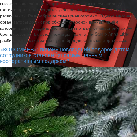
высокую вовлечённость, яркие эмоции, готовые сувениры для
гостей и при этом обходится дешевле многих других вариантов
развлечений. Разнообразие сценариев огромно. Однако многие
организаторы до сих пор обходят стороной важный приём,
который может кардинально повысить отдачу от мероприятия, —
брендирование. Вместе с командой компании Studio Anna Liber
разбираемся, как и зачем нужно брендировать мастер-классы.
«КОЛОМЕЕВ»: почему новогодний подарок детям
сотрудников становится самым ценным
корпоративным подарком?