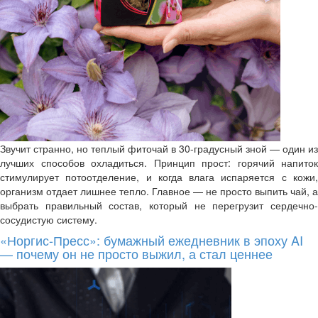
Звучит странно, но теплый фиточай в 30-градусный зной — один из
лучших способов охладиться. Принцип прост: горячий напиток
стимулирует потоотделение, и когда влага испаряется с кожи,
организм отдает лишнее тепло. Главное — не просто выпить чай, а
выбрать правильный состав, который не перегрузит сердечно-
сосудистую систему.
«Норгис-Пресс»: бумажный ежедневник в эпоху AI
— почему он не просто выжил, а стал ценнее