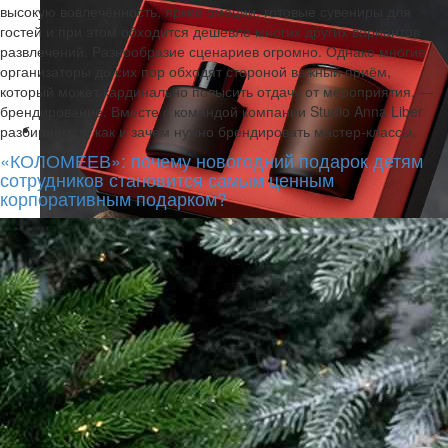
высокую вовлечённость, яркие эмоции, готовые сувениры для
гостей и при этом обходится дешевле многих других вариантов
развлечений. Разнообразие сценариев огромно. Однако многие
организаторы до сих пор обходят стороной важный приём,
который может кардинально повысить отдачу от мероприятия, —
брендирование. Вместе с командой компании Studio Anna Liber
разбираемся, как и зачем нужно брендировать мастер-классы.
«КОЛОМЕЕВ»: почему новогодний подарок детям
сотрудников становится самым ценным
корпоративным подарком?