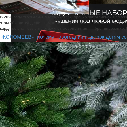
В 2026 году творческие мастер-классы прочно закрепились в списк
этом обходится дешевле многих других вариантов развлечений. Р
кардинально повысить отдачу от мероприятия, — брендирование. В
«КОЛОМЕЕВ»: почему новогодний подарок детям со